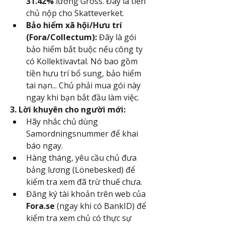
31.42%
 lương Gross. Đây là tiền 
chủ nộp cho Skatteverket.
Bảo hiểm xã hội/Hưu trí 
(Fora/Collectum):
 Đây là gói 
bảo hiểm bắt buộc nếu công ty 
có Kollektivavtal. Nó bao gồm 
tiền hưu trí bổ sung, bảo hiểm 
tai nạn... Chủ phải mua gói này 
ngay khi bạn bắt đầu làm việc.
3. Lời khuyên cho người mới:
Hãy nhắc chủ dùng 
Samordningsnummer để khai 
báo ngay.
Hàng tháng, yêu cầu chủ đưa 
bảng lương (Lönebesked) để 
kiểm tra xem đã trừ thuế chưa.
Đăng ký tài khoản trên web của 
Fora.se
 (ngay khi có BankID) để 
kiểm tra xem chủ có thực sự 