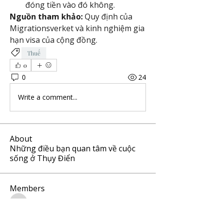
đóng tiền vào đó không.
Nguồn tham khảo:
 Quy định của 
Migrationsverket và kinh nghiệm gia 
hạn visa của cộng đồng.
Thuế
0
0
24
Write a comment...
About
Những điều bạn quan tâm về cuộc
sống ở Thụy Điển
Members
hiep.buixuan
Follow
hiep.buixuan