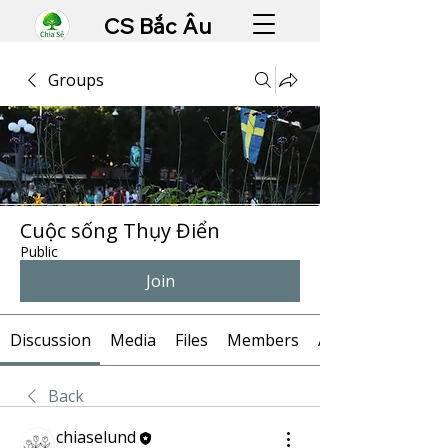
CS Bắc Âu
Groups
Cuộc sống Thụy Điển
Public
Join
Discussion
Media
Files
Members
About
Back
chiaselund