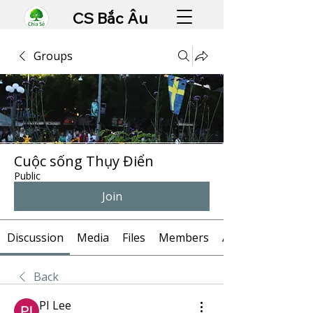
CS Bắc Âu
Groups
Cuộc sống Thụy Điển
Public
Join
Discussion
Media
Files
Members
About
Back
PI Lee