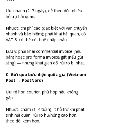
Ưu: nhanh (2–7 ngày), dễ theo dõi, nhiều 
hỗ trợ hải quan.
Nhược: chi phí cao (đặc biệt với vận chuyển 
nhanh và bảo hiểm); phải khai hải quan, có 
VAT & có thể có thuế nhập khẩu.
Lưu ý: phải khai commercial invoice (nếu 
bán) hoặc pro forma invoice/gift (nếu gửi 
tặng) — nhưng khai gian dối rủi ro bị phạt.
C. Gửi qua bưu điện quốc gia (Vietnam 
Post → PostNord)
Ưu: rẻ hơn courier, phù hợp nếu không 
gấp.
Nhược: chậm (1–4 tuần), ít hỗ trợ khi phát 
sinh hải quan, rủi ro hư/hỏng cao hơn, 
theo dõi kém hơn.