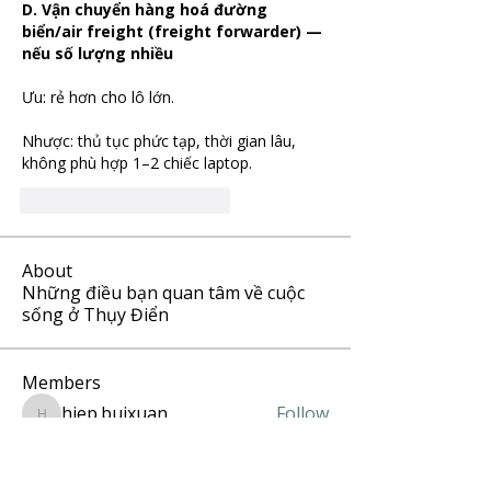
D. Vận chuyển hàng hoá đường 
biển/air freight (freight forwarder) — 
nếu số lượng nhiều
Ưu: rẻ hơn cho lô lớn.
Nhược: thủ tục phức tạp, thời gian lâu, 
không phù hợp 1–2 chiếc laptop.
Gefällt mir
Antworten
About
Những điều bạn quan tâm về cuộc
sống ở Thụy Điển
Members
hiep.buixuan
Follow
hiep.buixuan
PI Lee
Follow