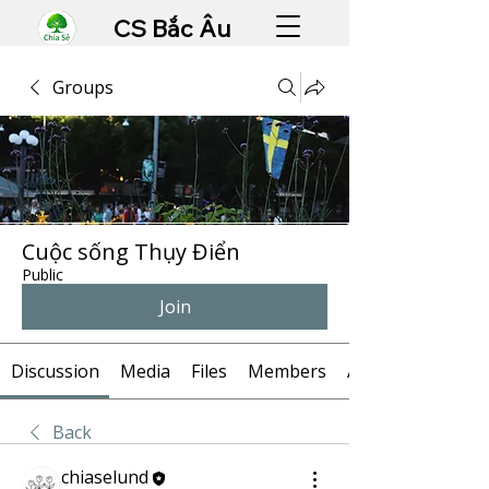
CS Bắc Âu
Groups
Cuộc sống Thụy Điển
Public
Join
Discussion
Media
Files
Members
About
Back
chiaselund