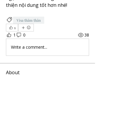
thiện nội dung tốt hơn nhé!
Visa thăm thân
1
1
0
38
Write a comment...
About
Những điều bạn quan tâm về cuộc
sống ở Thụy Điển
Members
hiep.buixuan
Follow
hiep.buixuan
PI Lee
Follow
thanh tam Truong
Follow