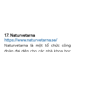
17. Naturvetarna  
https://www.naturvetarna.se/
Naturvetarna là một tổ chức công 
đoàn đại diện cho các nhà khoa học 
tự nhiên và các chuyên gia khác trong 
lĩnh vực khoa học.