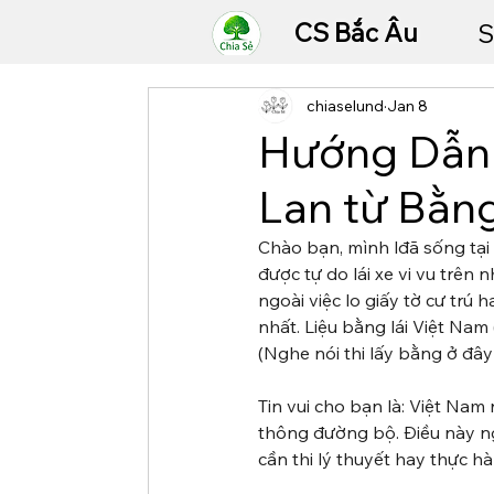
CS Bắc Âu
S
chiaselund
Jan 8
Hướng Dẫn 
Lan từ Bằn
Chào bạn, mình lđã sống tại 
được tự do lái xe vi vu trên
ngoài việc lo giấy tờ cư trú 
nhất. Liệu bằng lái Việt Nam
(Nghe nói thi lấy bằng ở đây
Tin vui cho bạn là: Việt Na
thông đường bộ. Điều này ng
cần thi lý thuyết hay thực h