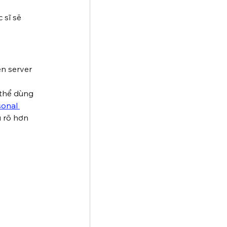
 sĩ sẽ 
n server 
thể dùng 
sonal 
u rõ hơn 