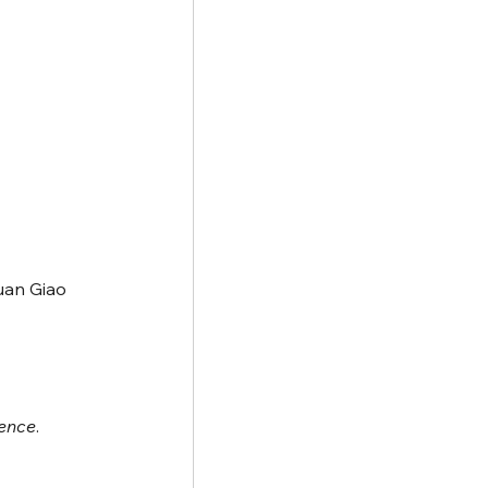
uan Giao 
cence
.