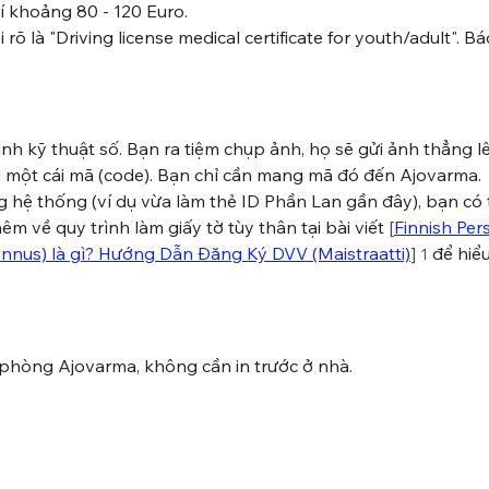
í khoảng 80 - 120 Euro.
i rõ là "Driving license medical certificate for youth/adult". Bác
h kỹ thuật số. Bạn ra tiệm chụp ảnh, họ sẽ gửi ảnh thẳng lê
 một cái mã (code). Bạn chỉ cần mang mã đó đến Ajovarma.
 hệ thống (ví dụ vừa làm thẻ ID Phần Lan gần đây), bạn có 
êm về quy trình làm giấy tờ tùy thân tại bài viế
t 
[
Finnish Per
unnus) là gì? Hướng Dẫn Đăng Ký DVV (Maistraatti)
]
 để hiể
1
n phòng Ajovarma, không cần in trước ở nhà.