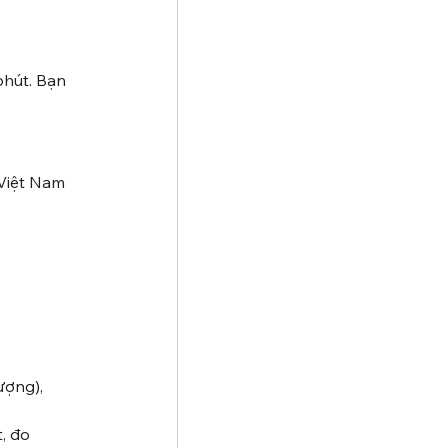
phút. Bạn 
 Việt Nam 
ượng), 
, đo 