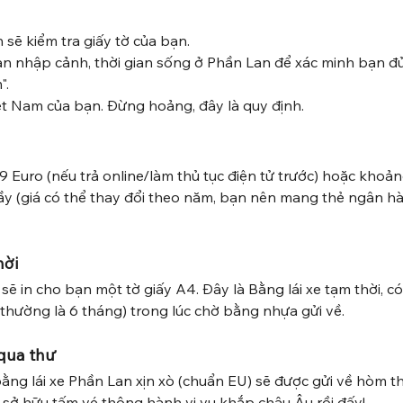
sẽ kiểm tra giấy tờ của bạn.
ian nhập cảnh, thời gian sống ở Phần Lan để xác minh bạn đủ
".
iệt Nam của bạn. Đừng hoảng, đây là quy định.
9 Euro (nếu trả online/làm thủ tục điện tử trước) hoặc khoả
quầy (giá có thể thay đổi theo năm, bạn nên mang thẻ ngân h
hời
ẽ in cho bạn một tờ giấy A4. Đây là Bằng lái xe tạm thời, có gi
(thường là 6 tháng) trong lúc chờ bằng nhựa gửi về.
qua thư
bằng lái xe Phần Lan xịn xò (chuẩn EU) sẽ được gửi về hòm t
 sở hữu tấm vé thông hành vi vu khắp châu Âu rồi đấy!