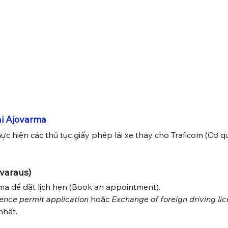
ại Ajovarma
hực hiện các thủ tục giấy phép lái xe thay cho Traficom (Cơ q
nvaraus)
ma để đặt lịch hẹn (Book an appointment).
cence permit application
 hoặc 
Exchange of foreign driving li
nhất.