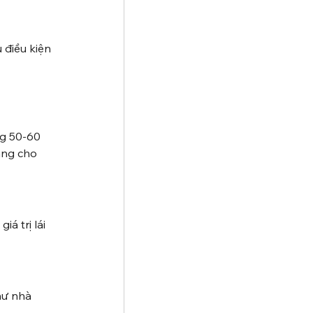
 điều kiện 
ng 50-60 
àng cho 
á trị lái 
hư nhà 