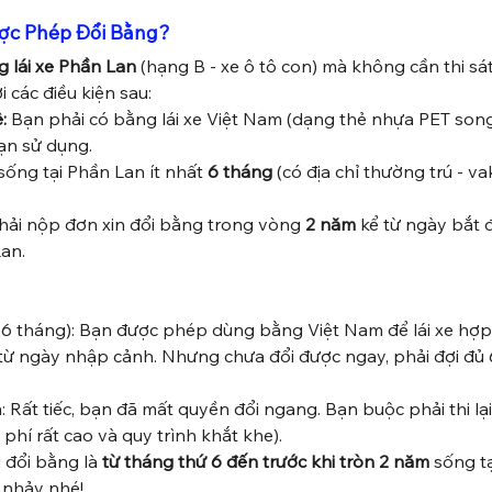
Được Phép Đổi Bằng?
g lái xe Phần Lan
 (hạng B - xe ô tô con) mà không cần thi sát
 các điều kiện sau:
:
 Bạn phải có bằng lái xe Việt Nam (dạng thẻ nhựa PET son
ạn sử dụng.
sống tại Phần Lan ít nhất 
6 tháng
 (có địa chỉ thường trú - va
hải nộp đơn xin đổi bằng trong vòng 
2 năm
 kể từ ngày bắt đ
an.
 6 tháng): Bạn được phép dùng bằng Việt Nam để lái xe hợ
 từ ngày nhập cảnh. Nhưng chưa đổi được ngay, phải đợi đủ 
Rất tiếc, bạn đã mất quyền đổi ngang. Bạn buộc phải thi lại 
 phí rất cao và quy trình khắt khe).
i đổi bằng là 
từ tháng thứ 6 đến trước khi tròn 2 năm
 sống tạ
 nhảy nhé!