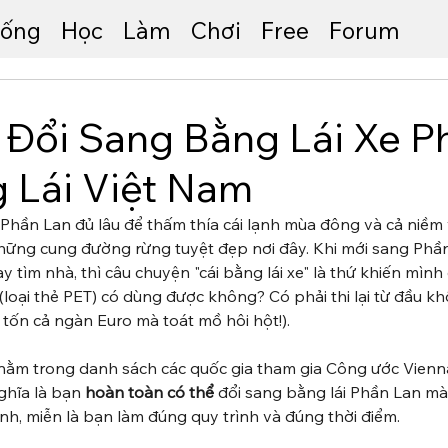
ống
Học
Làm
Chơi
Free
Forum
Đổi Sang Bằng Lái Xe P
g Lái Việt Nam
Phần Lan đủ lâu để thấm thía cái lạnh mùa đông và cả niềm v
 những cung đường rừng tuyệt đẹp nơi đây. Khi mới sang Phần
hay tìm nhà, thì câu chuyện "cái bằng lái xe" là thứ khiến mình
 (loại thẻ PET) có dùng được không? Có phải thi lại từ đầu k
 tốn cả ngàn Euro mà toát mồ hôi hột!).
m nằm trong danh sách các quốc gia tham gia Công ước Vienn
hĩa là bạn 
hoàn toàn có thể
 đổi sang bằng lái Phần Lan m
ành, miễn là bạn làm đúng quy trình và đúng thời điểm.