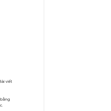
ài viết 
 bằng 
c.