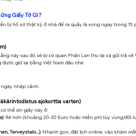
hững Giấy Tờ Gì?
n bị hồ sơ thật kỹ ở nhà để ra quầy là xong ngay trong 15 
am)
ằng này sau đó sẽ bị cơ quan Phần Lan thu lại và gửi trả về
g được giữ lại bằng Việt Nam đâu nhé.
 ngày nhập cảnh.
äkärintodistus ajokorttia varten)
có thể xin giấy này ở:
):
 Rẻ hơn (khoảng 20-30 Euro hoặc miễn phí tùy vùng/đối t
n, Terveystalo...):
 Nhanh gọn, đặt lịch online, vào khám mắt