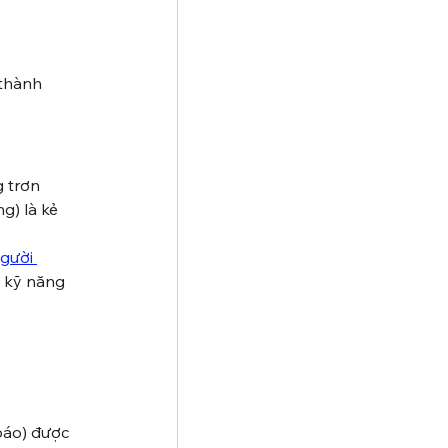
 thành 
 trơn 
g) là kẻ 
gười 
g kỹ năng 
báo) được 