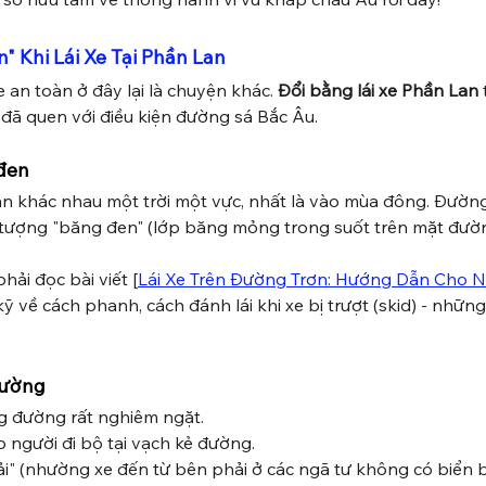
" Khi Lái Xe Tại Phần Lan
 an toàn ở đây lại là chuyện khác. 
Đổi bằng lái xe Phần Lan
đã quen với điều kiện đường sá Bắc Âu.
đen
an khác nhau một trời một vực, nhất là vào mùa đông. Đường
n tượng "băng đen" (lớp băng mỏng trong suốt trên mặt đườn
ải đọc bài viết [
Lái Xe Trên Đường Trơn: Hướng Dẫn Cho N
t kỹ về cách phanh, cách đánh lái khi xe bị trượt (skid) - nhữn
đường
 đường rất nghiêm ngặt.
người đi bộ tại vạch kẻ đường.
ải" (nhường xe đến từ bên phải ở các ngã tư không có biển 