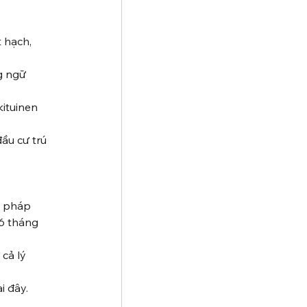
 hạch, 
g ngữ 
kituinen 
ầu cư trú 
p pháp 
6 tháng 
cả lý 
i đây. 