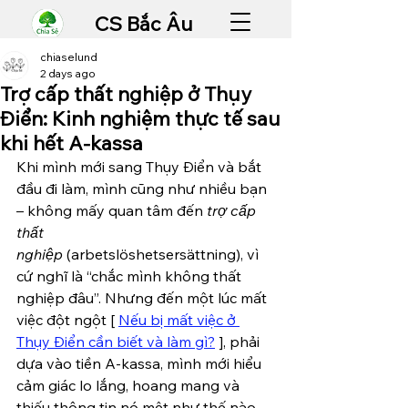
CS Bắc Âu
chiaselund
2 days ago
Trợ cấp thất nghiệp ở Thụy
Điển: Kinh nghiệm thực tế sau
khi hết A-kassa
Khi mình mới sang Thụy Điển và bắt 
đầu đi làm, mình cũng như nhiều bạn 
– không mấy quan tâm đến 
trợ cấp 
thất 
nghiệp
 (arbetslöshetsersättning), vì 
cứ nghĩ là “chắc mình không thất 
nghiệp đâu”. Nhưng đến một lúc mất 
việc đột ngột [ 
Nếu bị mất việc ở 
Thụy Điển cần biết và làm gì?
 ], phải 
dựa vào tiền A-kassa, mình mới hiểu 
cảm giác lo lắng, hoang mang và 
thiếu thông tin nó mệt như thế nào.