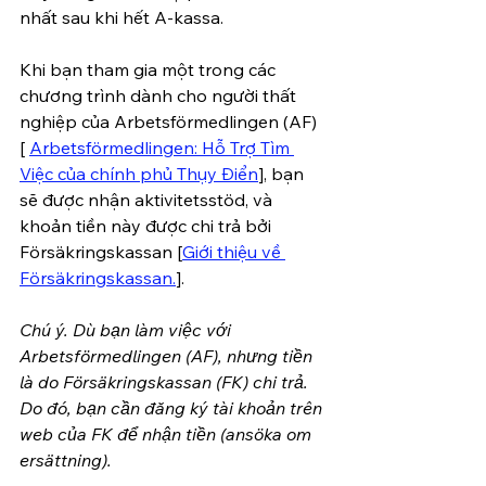
nhất sau khi hết A-kassa.
Khi bạn tham gia một trong các 
chương trình dành cho người thất 
nghiệp của Arbetsförmedlingen (AF) 
[ 
Arbetsförmedlingen: Hỗ Trợ Tìm 
Việc của chính phủ Thụy Điển
], bạn 
sẽ được nhận aktivitetsstöd, và 
khoản tiền này được chi trả bởi 
Försäkringskassan [
Giới thiệu về 
Försäkringskassan.
].
Chú ý. Dù bạn làm việc với 
Arbetsförmedlingen (AF), nhưng tiền 
là do Försäkringskassan (FK) chi trả. 
Do đó, bạn cần đăng ký tài khoản trên 
web của FK để nhận tiền (ansöka om 
ersättning).