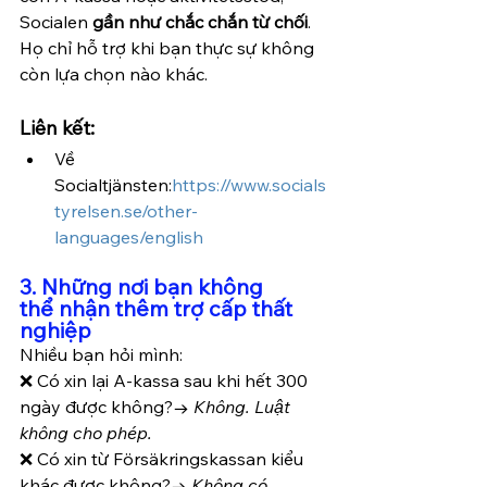
Socialen 
gần như chắc chắn từ chối
. 
Họ chỉ hỗ trợ khi bạn thực sự không 
còn lựa chọn nào khác.
Liên kết:
Về 
Socialtjänsten:
https://www.socials
tyrelsen.se/other-
languages/english
3. Những nơi bạn không 
thể nhận thêm trợ cấp thất 
nghiệp
Nhiều bạn hỏi mình:
❌ Có xin lại A-kassa sau khi hết 300 
ngày được không?→ 
Không. Luật 
không cho phép.
❌ Có xin từ Försäkringskassan kiểu 
khác được không?→ 
Không có 