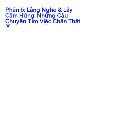
Phần 6: Lắng Nghe & Lấy 
Cảm Hứng: Những Câu 
Chuyện Tìm Việc Chân Thật 
🌟
Lý thuyết và hướng dẫn là cần thiết, 
nhưng không gì truyền cảm hứng 
mạnh mẽ hơn những câu chuyện 
người thật, việc thật. Hãy lắng nghe 
chia sẻ từ những người đi trước – 
những người đã trải qua khó khăn, 
thất bại và cuối cùng đã tìm thấy 
thành công trên con đường sự 
nghiệp của riêng mình tại Thụy Điển.
Tuyển tập kinh nghiệm: 
Tìm việc đúng ngành
 , 
Hành trình của người 50+
 , 
Tìm việc từ suất thực tập trong 