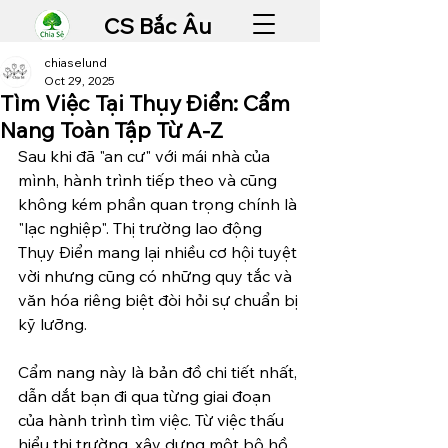
CS Bắc Âu
chiaselund
Oct 29, 2025
Tìm Việc Tại Thụy Điển: Cẩm
Nang Toàn Tập Từ A-Z
Sau khi đã "an cư" với mái nhà của 
mình, hành trình tiếp theo và cũng 
không kém phần quan trọng chính là 
"lạc nghiệp". Thị trường lao động 
Thụy Điển mang lại nhiều cơ hội tuyệt 
vời nhưng cũng có những quy tắc và 
văn hóa riêng biệt đòi hỏi sự chuẩn bị 
kỹ lưỡng.
Cẩm nang này là bản đồ chi tiết nhất, 
dẫn dắt bạn đi qua từng giai đoạn 
của hành trình tìm việc. Từ việc thấu 
hiểu thị trường, xây dựng một bộ hồ 