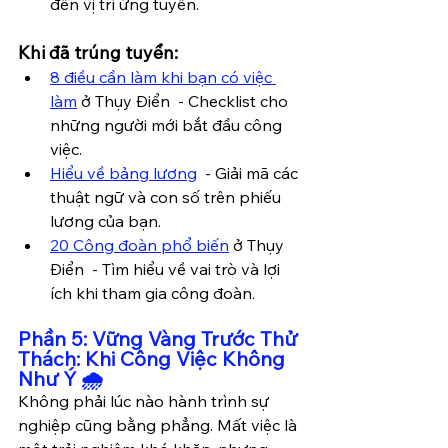
đến vị trí ứng tuyển.
Khi đã trúng tuyển:
8 điều cần làm khi bạn có việc 
làm
 ở Thụy Điển  - Checklist cho 
những người mới bắt đầu công 
việc.
Hiểu về bảng lương
  - Giải mã các 
thuật ngữ và con số trên phiếu 
lương của bạn.
20 Công đoàn phổ biến
 ở Thụy 
Điển  - Tìm hiểu về vai trò và lợi 
ích khi tham gia công đoàn.
Phần 5: Vững Vàng Trước Thử 
Thách: Khi Công Việc Không 
Như Ý 🌧️
Không phải lúc nào hành trình sự 
nghiệp cũng bằng phẳng. Mất việc là 