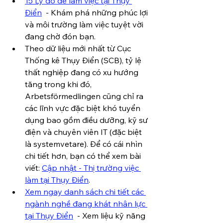
15 Lý do để làm việc tại Thụy 
Điển
  - Khám phá những phúc lợi 
và môi trường làm việc tuyệt vời 
đang chờ đón bạn.
Theo dữ liệu mới nhất từ Cục 
Thống kê Thụy Điển (SCB), tỷ lệ 
thất nghiệp đang có xu hướng 
tăng trong khi đó, 
Arbetsförmedlingen cũng chỉ ra 
các lĩnh vực đặc biệt khó tuyển 
dụng bao gồm điều dưỡng, kỹ sư 
điện và chuyên viên IT (đặc biệt 
là systemvetare). Để có cái nhìn 
chi tiết hơn, bạn có thể xem bài 
viết: 
Cập nhật - Thị trường việc 
làm tại Thụy Điển
.
Xem ngay danh sách chi tiết các 
ngành nghề đang khát nhân lực 
tại Thụy Điển
  - Xem liệu kỹ năng 