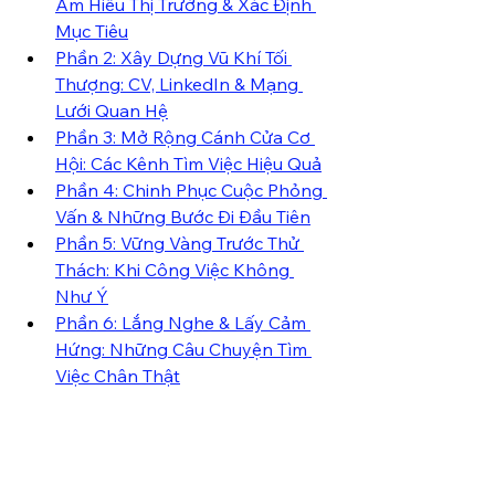
Am Hiểu Thị Trường & Xác Định 
Mục Tiêu
Phần 2: Xây Dựng Vũ Khí Tối 
Thượng: CV, LinkedIn & Mạng 
Lưới Quan Hệ
Phần 3: Mở Rộng Cánh Cửa Cơ 
Hội: Các Kênh Tìm Việc Hiệu Quả
Phần 4: Chinh Phục Cuộc Phỏng 
Vấn & Những Bước Đi Đầu Tiên
Phần 5: Vững Vàng Trước Thử 
Thách: Khi Công Việc Không 
Như Ý
Phần 6: Lắng Nghe & Lấy Cảm 
Hứng: Những Câu Chuyện Tìm 
Việc Chân Thật