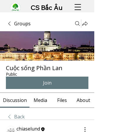
CS Bắc Âu
Groups
Cuộc sống Phần Lan
Public
Join
Discussion
Media
Files
About
Back
chiaselund