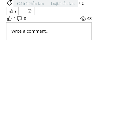
+
2
Cư trú Phần Lan
Luật Phần Lan
1
1
0
48
Write a comment...
About
Những câu hỏi liên quan về Phần
Lan