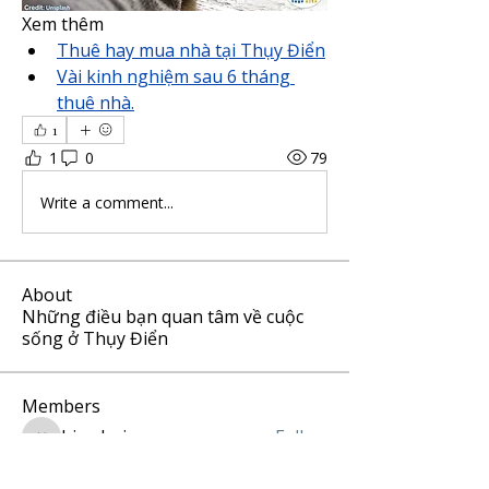
Xem thêm
Thuê hay mua nhà tại Thụy Điển
Vài kinh nghiệm sau 6 tháng 
thuê nhà.
1
1
0
79
Write a comment...
About
Những điều bạn quan tâm về cuộc
sống ở Thụy Điển
Members
hiep.buixuan
Follow
hiep.buixuan
PI Lee
Follow