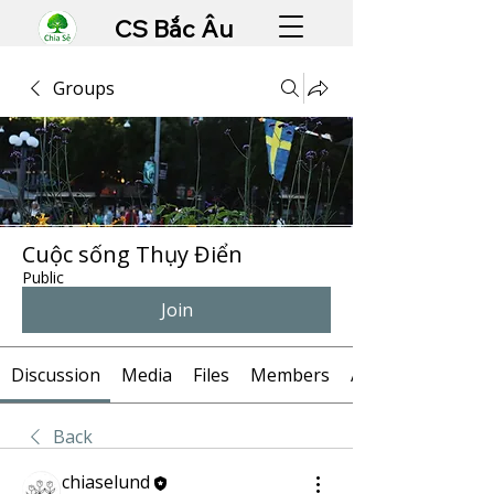
CS Bắc Âu
Groups
Cuộc sống Thụy Điển
Public
Join
Discussion
Media
Files
Members
About
Back
chiaselund