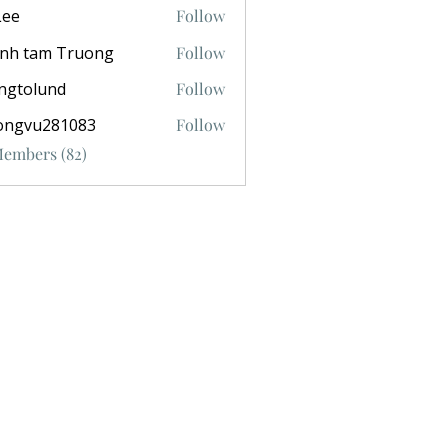
Lee
Follow
anh tam Truong
Follow
ngtolund
Follow
ongvu281083
Follow
281083
Members (82)