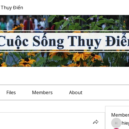
 Thụy Điển
Files
Members
About
Member
hie
hiep.bu