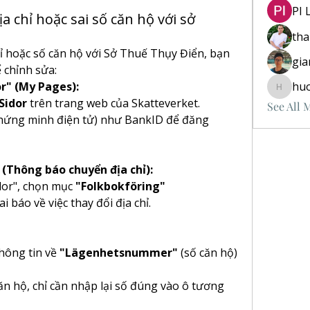
PI 
ịa chỉ hoặc sai số căn hộ với sở
th
ỉ hoặc số căn hộ với Sở Thuế Thụy Điển, bạn 
gia
 chỉnh sửa:
r" (My Pages):
hu
huongvu
Sidor
 trên trang web của Skatteverket.
See All 
chứng minh điện tử) như BankID để đăng 
(Thông báo chuyển địa chỉ):
dor", chọn mục 
"Folkbokföring"
ai báo về việc thay đổi địa chỉ.
hông tin về 
"Lägenhetsnummer"
 (số căn hộ) 
n hộ, chỉ cần nhập lại số đúng vào ô tương 