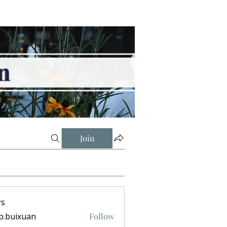
Join
s
p.buixuan
Follow
ixuan