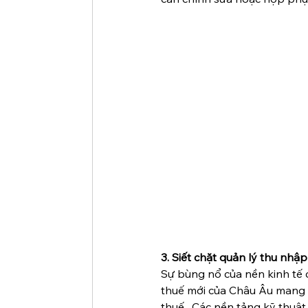
3. Siết chặt quản lý thu nhậ
Sự bùng nổ của nền kinh tế 
thuế mới của Châu Âu mang t
thuế . Các nền tảng kỹ thuật