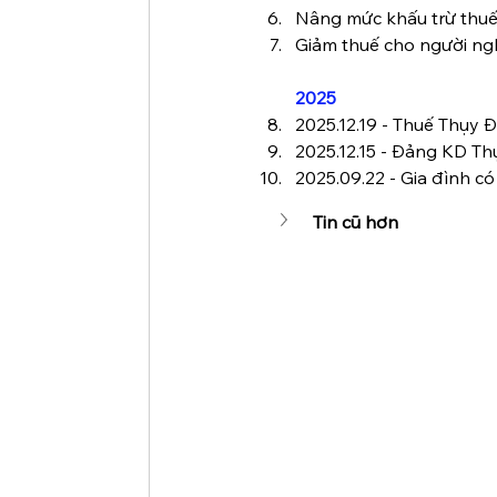
Nâng mức khấu trừ thuế c
Giảm thuế cho người ngh
2025
2025.12.19 - Thuế Thụy
2025.12.15 - Đảng KD Th
2025.09.22 - Gia đình có
Tin cũ hơn