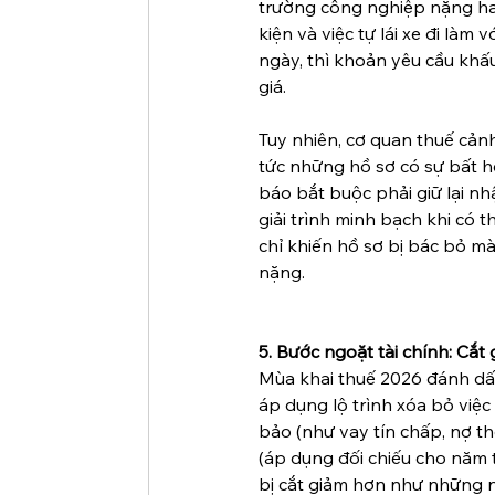
trường công nghiệp nặng ha
kiện và việc tự lái xe đi làm
ngày, thì khoản yêu cầu khấu
giá. 
Tuy nhiên, cơ quan thuế cản
tức những hồ sơ có sự bất hợ
báo bắt buộc phải giữ lại nh
giải trình minh bạch khi có 
chỉ khiến hồ sơ bị bác bỏ mà
nặng. 
5. Bước ngoặt tài chính: Cắt
Mùa khai thuế 2026 đánh dấu
áp dụng lộ trình xóa bỏ việc
bảo (như vay tín chấp, nợ t
(áp dụng đối chiếu cho năm t
bị cắt giảm hơn như những n