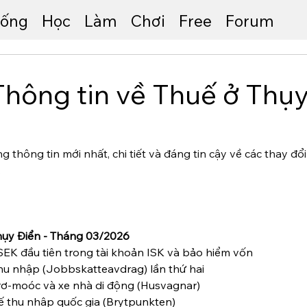
ống
Học
Làm
Chơi
Free
Forum
Thông tin về Thuế ở Thụ
 thông tin mới nhất, chi tiết và đáng tin cậy về các thay đổi
 
hụy Điển - Tháng 03/2026
EK đầu tiên trong tài khoản ISK và bảo hiểm vốn
hu nhập (Jobbskatteavdrag) lần thứ hai
rơ-moóc và xe nhà di động (Husvagnar)
ế thu nhập quốc gia (Brytpunkten)