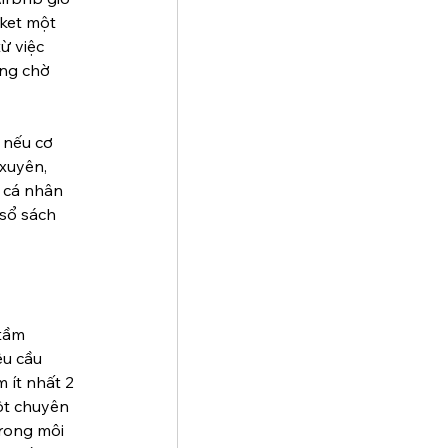
ket một 
ừ việc 
ống chờ 
 nếu cơ 
xuyên, 
 cá nhân 
sổ sách 
tầm 
u cầu 
 ít nhất 2 
ột chuyên 
rong môi 