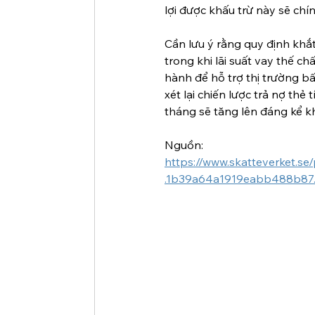
lợi được khấu trừ này sẽ chí
Cần lưu ý rằng quy định khắ
trong khi lãi suất vay thế 
hành để hỗ trợ thị trường b
xét lại chiến lược trả nợ thẻ
tháng sẽ tăng lên đáng kể k
Nguồn: 
https://www.skatteverket.se/
.1b39a64a1919eabb488b87.