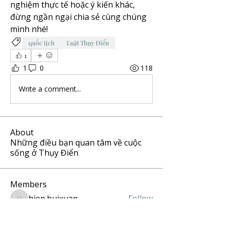
nghiệm thực tế hoặc ý kiến khác, 
đừng ngần ngại chia sẻ cùng chúng 
mình nhé!
quốc tịch
Luật Thụy Điển
1
1
0
118
Write a comment...
About
Những điều bạn quan tâm về cuộc
sống ở Thụy Điển
Members
hiep.buixuan
Follow
hiep.buixuan
PI Lee
Follow