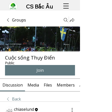
CS Bắc Âu
Groups
Cuộc sống Thụy Điển
Public
Join
Discussion
Media
Files
Members
About
Back
chiaselund