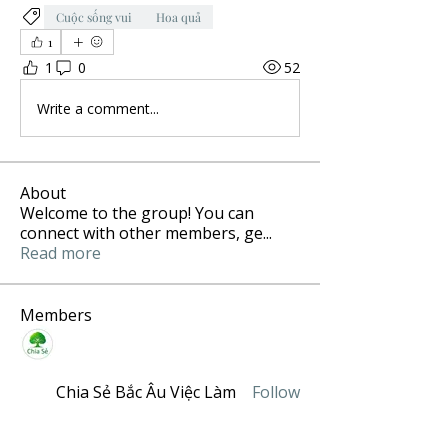
Cuộc sống vui
Hoa quả
1
1
0
52
Write a comment...
About
Welcome to the group! You can
connect with other members, ge
...
Read more
Members
Chia Sẻ Bắc Âu Việc Làm
Follow