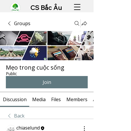
CS Bắc Âu
Groups
Mẹo trong cuộc sống
Public
Join
Discussion
Media
Files
Members
About
Back
chiaselund