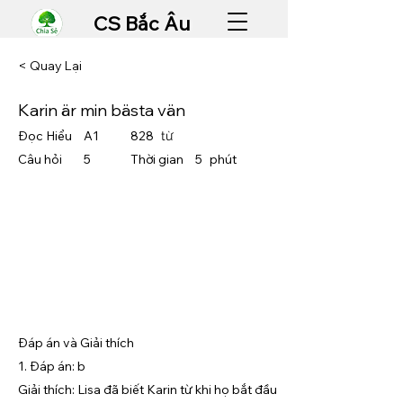
CS Bắc Âu
< Quay Lại
Karin är min bästa vän
Đọc Hiểu
A1
828
từ
Câu hỏi
5
Thời gian
5
​phút
Đáp án và Giải thích
1. Đáp án: b
Giải thích: Lisa đã biết Karin từ khi họ bắt đầu