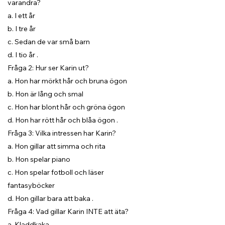
varandra?
a. I ett år
b. I tre år
c. Sedan de var små barn
d. I tio år .
Fråga 2: Hur ser Karin ut?
a. Hon har mörkt hår och bruna ögon
b. Hon är lång och smal
c. Hon har blont hår och gröna ögon
d. Hon har rött hår och blåa ögon .
Fråga 3: Vilka intressen har Karin?
a. Hon gillar att simma och rita
b. Hon spelar piano
c. Hon spelar fotboll och läser
fantasyböcker
d. Hon gillar bara att baka .
Fråga 4: Vad gillar Karin INTE att äta?
a. Kladdkaka