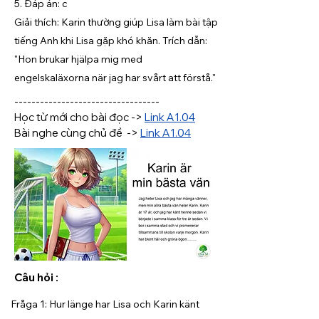
5. Đáp án: c
Giải thích: Karin thường giúp Lisa làm bài tập
tiếng Anh khi Lisa gặp khó khăn. Trích dẫn:
"Hon brukar hjälpa mig med
engelskaläxorna när jag har svårt att förstå."
----------------------------------
Học từ mới cho bài đọc -> 
Link A1.04
Bài nghe cùng chủ đề  -> 
Link A1.04
Câu hỏi :
Fråga 1: Hur länge har Lisa och Karin känt