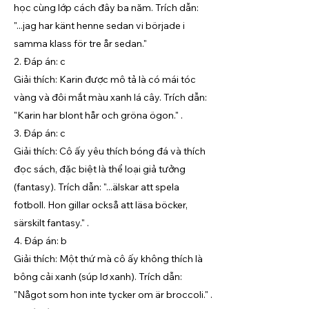
học cùng lớp cách đây ba năm. Trích dẫn:
"...jag har känt henne sedan vi började i
samma klass för tre år sedan."
2. Đáp án: c
Giải thích: Karin được mô tả là có mái tóc
vàng và đôi mắt màu xanh lá cây. Trích dẫn:
"Karin har blont hår och gröna ögon." .
3. Đáp án: c
Giải thích: Cô ấy yêu thích bóng đá và thích
đọc sách, đặc biệt là thể loại giả tưởng
(fantasy). Trích dẫn: "...älskar att spela
fotboll. Hon gillar också att läsa böcker,
särskilt fantasy." .
4. Đáp án: b
Giải thích: Một thứ mà cô ấy không thích là
bông cải xanh (súp lơ xanh). Trích dẫn:
"Något som hon inte tycker om är broccoli." .