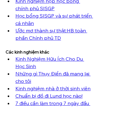
Kinh nghiệm nộp học bổng 
chính phủ SISGP
Học bổng SISGP và sự phát triển 
cá nhân
Ước mơ thành sự thật:HB toàn 
phần Chính phủ TD
Các kinh nghiệm khác 
Kinh Nghiệm Hữu Ích Cho Du 
Học Sinh
Những gì Thụy Điển đã mang lại 
cho tôi
Kinh nghiệm nhà ở thời sinh viên
Chuẩn bị đồ đi Lund học nào!
7 điều cần làm trong 7 ngày đầu 
tiên ở Thụy Điển
Quản lý tài chính: mẹo cho sinh 
viên ở Thụy Điển 