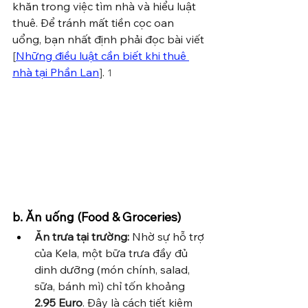
khăn trong việc tìm nhà và 
hiểu luật 
thuê. Để tránh mất tiền cọc oan 
uổng, bạn nhất định phải đọc bài viết 
[
Những điều luật cần biết khi thuê 
nhà tại Phần Lan
]
. 
1
b. Ăn uống (Food & Groceries)
Ăn trưa tại trường:
 Nhờ sự hỗ trợ 
của Kela, một bữa trưa đầy đủ 
dinh dưỡng (món chính, salad, 
sữa, bánh mì) chỉ tốn khoảng 
2.95 Euro
. Đây là cách tiết kiệm 