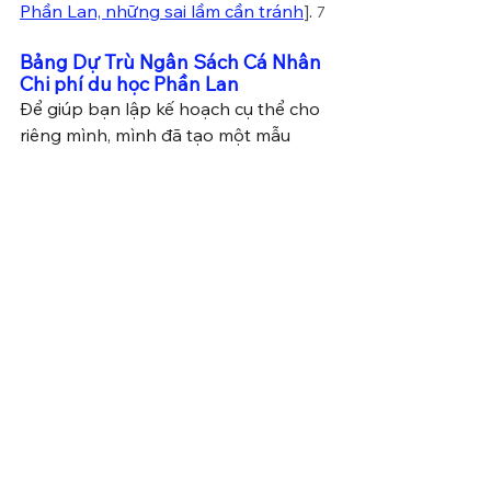
Phần Lan, những sai lầm cần tránh
]
. 
7
Bảng Dự Trù Ngân Sách Cá Nhân 
Chi phí du học Phần Lan
Để giúp bạn lập kế hoạch cụ thể cho 
riêng mình, mình đã tạo một mẫu 
Checklist và Bảng tính ngân sách 
đơn giản. Bạn có thể tải về, điền con 
số thực tế của bạn vào để trình bày 
với gia đình.
CHECKLIST TÀI CHÍNH DU HỌC 
PHẦN LAN (Tóm tắt)
Chi phí trước khi đi:
Phí thi IELTS/SAT.
Phí xin Visa/Thẻ cư trú (Migri 
fee).
Vé máy bay một chiều.
Bảo hiểm sức khỏe (1 năm 