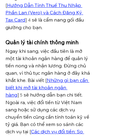
[
Hướng Dẫn Tính Thuế Thu Nhập 
Phần Lan (Vero) và Cách Đăng Ký 
Tax Card
]
 sẽ là cẩm nang gối đầu 
4
giường cho bạn.
Quản lý tài chính thông minh
Ngay khi sang, việc đầu tiên là mở 
một tài khoản ngân hàng để quản lý 
tiền nong và nhận lương. Đừng chủ 
quan, vì thủ tục ngân hàng ở đây khá 
khắt khe.
 Bài viết 
[
Những gì bạn cần 
biết khi mở tài khoản ngân 
hàng
]
 sẽ hướng dẫn bạn chi tiết.
5
Ngoài ra, việc đổi tiền từ Việt Nam 
sang hoặc sử dụng các dịch vụ 
chuyển tiền cũng cần tính toán kỹ về 
tỷ giá. Bạn có thể xem so sánh các 
dịch vụ tại 
[
Các dịch vụ đổi tiền: So 