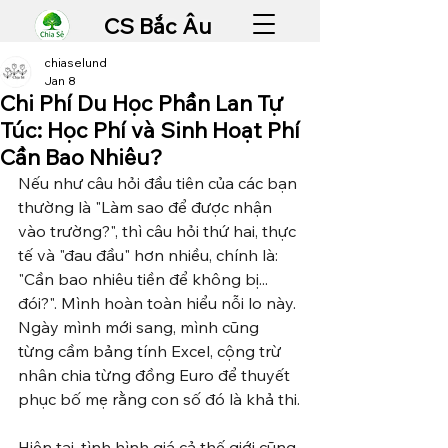
CS Bắc Âu
chiaselund
Jan 8
Chi Phí Du Học Phần Lan Tự
Túc: Học Phí và Sinh Hoạt Phí
Cần Bao Nhiêu?
Nếu như câu hỏi đầu tiên của các bạn 
thường là "Làm sao để được nhận 
vào trường?", thì câu hỏi thứ hai, thực 
tế và "đau đầu" hơn nhiều, chính là: 
"Cần bao nhiêu tiền để không bị... 
đói?". Mình hoàn toàn hiểu nỗi lo này. 
Ngày mình mới sang, mình cũng 
từng cầm bảng tính Excel, cộng trừ 
nhân chia từng đồng Euro để thuyết 
phục bố mẹ rằng con số đó là khả thi.
Hiện tại, tình hình giá cả thế giới cũng 