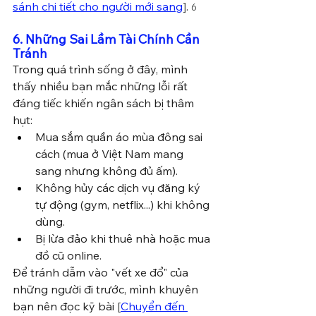
sánh chi tiết cho người mới sang
]
. 
6
6. Những Sai Lầm Tài Chính Cần 
Tránh
Trong quá trình sống ở đây, mình 
thấy nhiều bạn mắc những lỗi rất 
đáng tiếc khiến ngân sách bị thâm 
hụt:
Mua sắm quần áo mùa đông sai 
cách (mua ở Việt Nam mang 
sang nhưng không đủ ấm).
Không hủy các dịch vụ đăng ký 
tự động (gym, netflix...) khi không 
dùng.
Bị lừa đảo khi thuê nhà hoặc mua 
đồ cũ online.
Để tránh dẫm vào "vết xe đổ" của 
những người đi trước, mìn
h khuyên 
bạn nên đọc kỹ bài 
[
Chuyển đến 