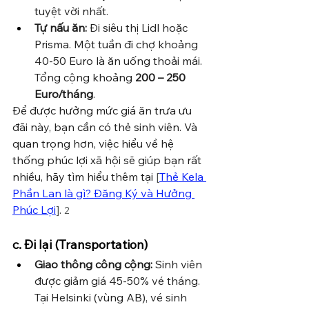
tuyệt vời nhất.
Tự nấu ăn:
 Đi siêu thị Lidl hoặc 
Prisma. Một tuần đi chợ khoảng 
40-50 Euro là ăn uống thoải mái. 
Tổng cộng khoảng 
200 – 250 
Euro/tháng
.
Để được hưởng mức giá ăn trưa ưu 
đãi này, bạn cần có thẻ sinh viên. Và 
quan trọng hơn, việc hiểu về hệ 
thống phúc lợi xã hội sẽ giúp bạn rất 
nhiều, hãy tìm
 hiểu thêm tại 
[
Thẻ Kela 
Phần Lan là gì? Đăng Ký và Hưởng 
Phúc Lợi
]
. 
2
c. Đi lại (Transportation)
Giao thông công cộng:
 Sinh viên 
được giảm giá 45-50% vé tháng. 
Tại Helsinki (vùng AB), vé sinh 