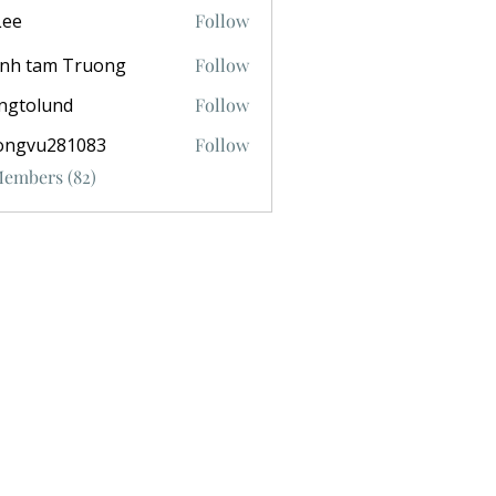
Lee
Follow
anh tam Truong
Follow
ngtolund
Follow
ongvu281083
Follow
281083
Members (82)