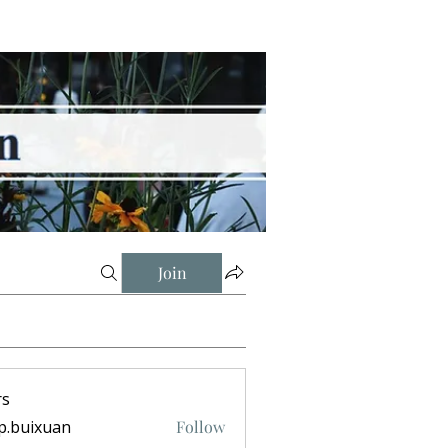
Join
s
p.buixuan
Follow
ixuan