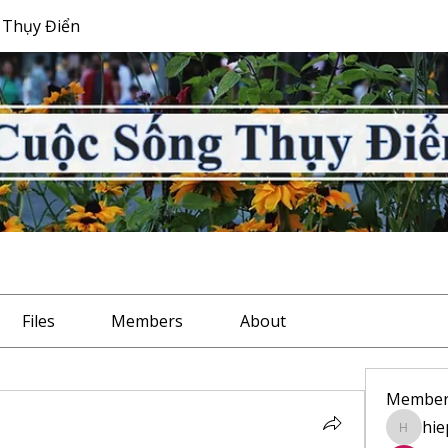
 Thụy Điển
Files
Members
About
Member
hie
hiep.bu