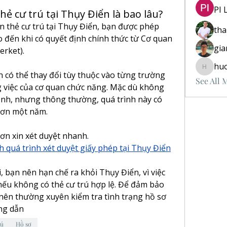
PI 
thẻ cư trú tại Thụy Điển là bao lâu?
n thẻ cư trú tại Thụy Điển, bạn được phép 
th
o đến khi có quyết định chính thức từ Cơ quan 
gia
erket).
hu
huongvu
n có thể thay đổi tùy thuộc vào từng trường 
See All 
 việc của cơ quan chức năng. Mặc dù không 
định, nhưng thông thường, quá trình này có 
 hơn một năm.
ơn xin xét duyệt nhanh.
 quá trình xét duyệt giấy phép tại Thụy Điển
, bạn nên hạn chế ra khỏi Thụy Điển, vì việc 
nếu không có thẻ cư trú hợp lệ. Để đảm bảo 
 nên thường xuyên kiểm tra tình trạng hồ sơ 
ng dẫn
rú
Hồ sơ