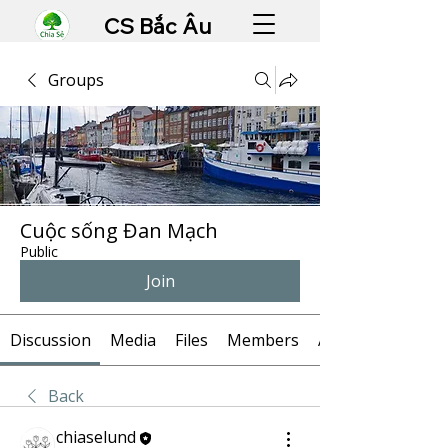
CS Bắc Âu
Groups
Cuộc sống Đan Mạch
Public
Join
Discussion
Media
Files
Members
About
Back
chiaselund