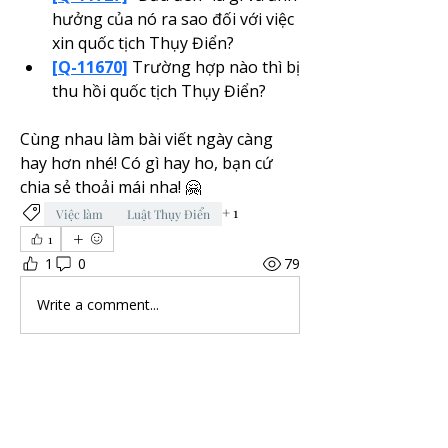
hưởng của nó ra sao đối với việc 
xin quốc tịch Thụy Điển?
[Q-11670]
 Trường hợp nào thì bị 
thu hồi quốc tịch Thụy Điển?
Cùng nhau làm bài viết ngày càng 
hay hơn nhé! Có gì hay ho, bạn cứ 
chia sẻ thoải mái nha! 🤗
+
1
Việc làm
Luật Thụy Điển
1
1
0
79
Write a comment...
About
Những điều bạn quan tâm về cuộc
sống ở Thụy Điển