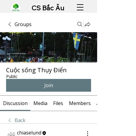
CS Bắc Âu
Groups
Cuộc sống Thụy Điển
Public
Join
Discussion
Media
Files
Members
About
Back
chiaselund