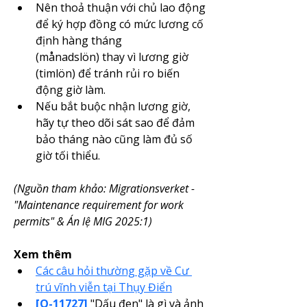
Nên thoả thuận với chủ lao động 
để ký hợp đồng có mức lương cố 
định hàng tháng 
(månadslön) thay vì lương giờ 
(timlön) để tránh rủi ro biến 
động giờ làm.
Nếu bắt buộc nhận lương giờ, 
hãy tự theo dõi sát sao để đảm 
bảo tháng nào cũng làm đủ số 
giờ tối thiểu.
(Nguồn tham khảo: Migrationsverket - 
"Maintenance requirement for work 
permits" & Án lệ MIG 2025:1)
Xem thêm
Các câu hỏi thường gặp về Cư 
trú vĩnh viễn tại Thụy Điển
[Q-11727]
 "Dấu đen" là gì và ảnh 