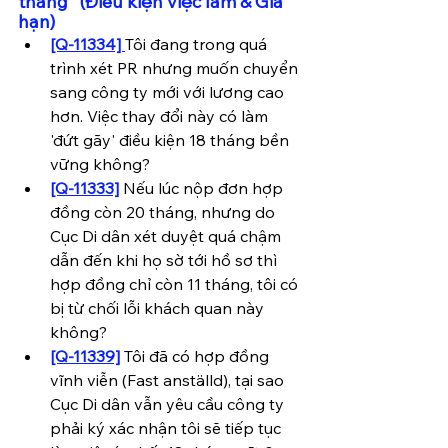
tháng" (Điều kiện việc làm & Gia 
hạn)
[Q-11334] 
Tôi đang trong quá 
trình xét PR nhưng muốn chuyển 
sang công ty mới với lương cao 
hơn. Việc thay đổi này có làm 
'đứt gãy' điều kiện 18 tháng bền 
vững không?
[Q-11333]
Nếu lúc nộp đơn hợp 
đồng còn 20 tháng, nhưng do 
Cục Di dân xét duyệt quá chậm 
dẫn đến khi họ sờ tới hồ sơ thì 
hợp đồng chỉ còn 11 tháng, tôi có 
bị từ chối lỗi khách quan này 
không?
[Q-11339]
 Tôi đã có hợp đồng 
vĩnh viễn (Fast anställd), tại sao 
Cục Di dân vẫn yêu cầu công ty 
phải ký xác nhận tôi sẽ tiếp tục 