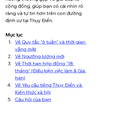
cộng đồng, giúp bạn có cái nhìn rõ 
ràng và tự tin hơn trên con đường 
định cư tại Thụy Điển.
Mục lục
Về Quy tắc "6 tuần" và thời gian 
vắng mặt
Về Ngưỡng lương mới
Về Thời hạn hợp đồng "18 
tháng" (Điều kiện việc làm & Gia 
hạn)
Về Yêu cầu tiếng Thụy Điển và 
Kiến thức xã hội
Câu hỏi của bạn