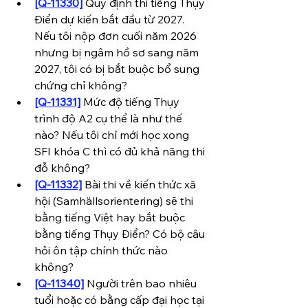
[Q-11330]
 Quy định thi tiếng Thụy 
Điển dự kiến bắt đầu từ 2027. 
Nếu tôi nộp đơn cuối năm 2026 
nhưng bị ngâm hồ sơ sang năm 
2027, tôi có bị bắt buộc bổ sung 
chứng chỉ không?
[Q-11331]
 Mức độ tiếng Thụy 
trình độ A2 cụ thể là như thế 
nào? Nếu tôi chỉ mới học xong 
SFI khóa C thì có đủ khả năng thi 
đỗ không?
[Q-11332]
 Bài thi về kiến thức xã 
hội (Samhällsorientering) sẽ thi 
bằng tiếng Việt hay bắt buộc 
bằng tiếng Thụy Điển? Có bộ câu 
hỏi ôn tập chính thức nào 
không?
[Q-11340]
 Người trên bao nhiêu 
tuổi hoặc có bằng cấp đại học tại 