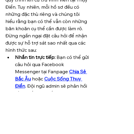
Điển. Tuy nhiên, mỗi hồ sơ đều có 
những đặc thù riêng và chúng tôi 
hiểu rằng bạn có thể vẫn còn những 
băn khoăn cụ thể cần được làm rõ. 
Đừng ngần ngại đặt câu hỏi để nhận 
được sự hỗ trợ sát sao nhất qua các 
hình thức sau:
Nhắn tin trực tiếp:
 Bạn có thể gửi 
câu hỏi qua Facebook 
Messenger tại Fanpage 
Chia Sẻ 
Bắc Âu
 hoặc 
Cuộc Sống Thụy 
Điển
. Đội ngũ admin sẽ phản hồi 
và tư vấn trực tiếp cho bạn.
Thảo luận tại Diễn đàn:
 Nếu 
muốn cộng đồng cùng chia sẻ 
kinh nghiệm, bạn hãy đăng câu 
hỏi trong mục 
Forum
 tại trang 