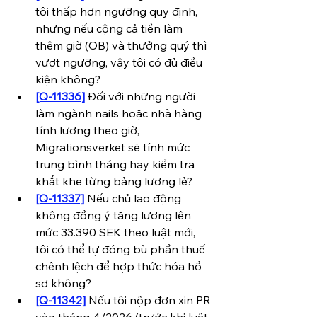
tôi thấp hơn ngưỡng quy định, 
nhưng nếu cộng cả tiền làm 
thêm giờ (OB) và thưởng quý thì 
vượt ngưỡng, vậy tôi có đủ điều 
kiện không?
[Q-11336]
 Đối với những người 
làm ngành nails hoặc nhà hàng 
tính lương theo giờ, 
Migrationsverket sẽ tính mức 
trung bình tháng hay kiểm tra 
khắt khe từng bảng lương lẻ?
[Q-11337]
 Nếu chủ lao động 
không đồng ý tăng lương lên 
mức 33.390 SEK theo luật mới, 
tôi có thể tự đóng bù phần thuế 
chênh lệch để hợp thức hóa hồ 
sơ không?
[Q-11342]
 Nếu tôi nộp đơn xin PR 
vào tháng 4/2026 (trước khi luật 