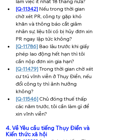
làm việc ít nhất 18 tháng nữa?
[Q-11342]
 Nếu trong thời gian 
chờ xét PR, công ty gặp khó 
khăn và thông báo cắt giảm 
nhân sự, liệu tôi có bị hủy đơn xin 
PR ngay lập tức không?
[Q-11786]
 Bao lâu trước khi giấy 
phép lao động hết hạn thì tôi 
cần nộp đơn xin gia hạn?
[Q-11479]
 Trong thời gian chờ xét 
cư trú vĩnh viễn ở Thụy Điển, nếu 
đổi công ty thì ảnh hưởng 
không?
[Q-11546]
 Chủ đóng thuế thấp 
các năm trước, tôi cần làm gì để 
xin vĩnh viễn?
4. Về Yêu cầu tiếng Thụy Điển và 
Kiến thức xã hội