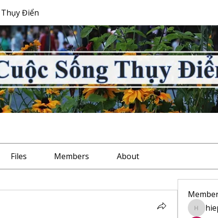
 Thụy Điển
Files
Members
About
Member
hie
hiep.bu