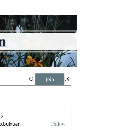
Join
s
p.buixuan
Follow
ixuan