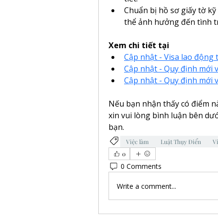
Chuẩn bị hồ sơ giấy tờ kỹ 
thể ảnh hưởng đến tình t
Xem chi tiết tại
Cập nhật - Visa lao động 
Cập nhật - Quy định mới v
Cập nhật - Quy định mới v
Nếu bạn nhận thấy có điểm nào
xin vui lòng bình luận bên dư
bạn.
Việc làm
Luật Thụy Điển
V
0
0 Comments
Write a comment...