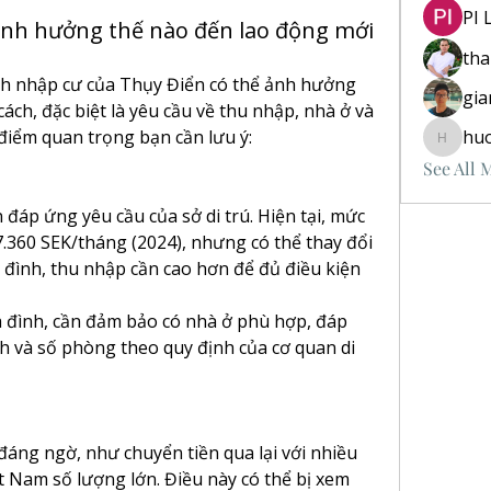
PI 
ảnh hưởng thế nào đến lao động mới
th
h nhập cư của Thụy Điển có thể ảnh hưởng 
gia
ch, đặc biệt là yêu cầu về thu nhập, nhà ở và 
điểm quan trọng bạn cần lưu ý:
hu
huongvu
See All 
đáp ứng yêu cầu của sở di trú. Hiện tại, mức 
.360 SEK/tháng (2024), nhưng có thể thay đổi 
a đình, thu nhập cần cao hơn để đủ điều kiện 
a đình, cần đảm bảo có nhà ở phù hợp, đáp 
ch và số phòng theo quy định của cơ quan di 
đáng ngờ, như chuyển tiền qua lại với nhiều 
 Nam số lượng lớn. Điều này có thể bị xem 