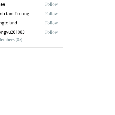
Lee
Follow
anh tam Truong
Follow
ngtolund
Follow
ongvu281083
Follow
281083
Members (82)