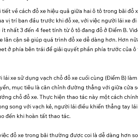
tiết về cách đỗ xe hiệu quả giữa hai ô tô trong bãi đỗ
ị trí ban đầu trước khi đỗ xe, với việc người lái xe đi
ít nhất 3 đến 4 feet tính từ ô tô đang đỗ ở Điểm B. Vi
e lân cận sẽ giúp quá trình đỗ xe dễ dàng hơn. Hơn nữa
et ở phía bên trái để giải quyết phần phía trước của ô
i lái xe sử dụng vạch chỗ đỗ xe cuối cùng (Điểm B) là
uyển, mục tiêu là căn chỉnh đường thẳng với giữa cửa sổ
ướng chỗ đỗ xe. Thực hiện thao tác này một cách chín
ng song với vạch kẻ, người lái điều khiển thẳng tay lái v
ho đến khi hoàn tất thao tác.
iệc đỗ xe trong bãi thường được coi là dễ dàng hơn so