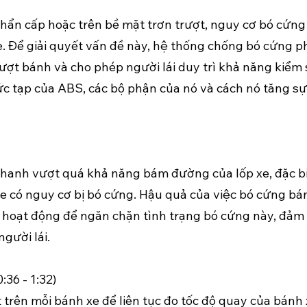
hẩn cấp hoặc trên bề mặt trơn trượt, nguy cơ bó cứng 
 xe. Để giải quyết vấn đề này, hệ thống chống bó cứng 
ượt bánh và cho phép người lái duy trì khả năng kiểm s
c tạp của ABS, các bộ phận của nó và cách nó tăng sự
 phanh vượt quá khả năng bám đường của lốp xe, đặc b
xe có nguy cơ bị bó cứng. Hậu quả của việc bó cứng bá
 hoạt động để ngăn chặn tình trạng bó cứng này, đả
gười lái.
36 - 1:32)
 trên mỗi bánh xe để liên tục đo tốc độ quay của bánh