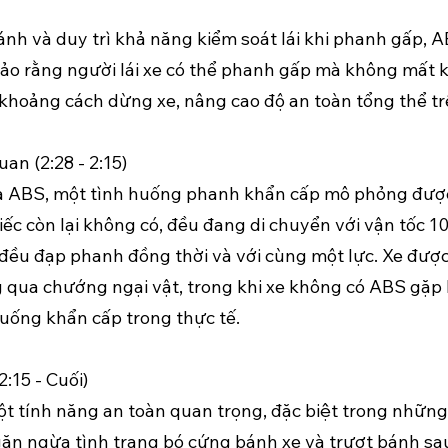
nh và duy trì khả năng kiểm soát lái khi phanh gấp, 
bảo rằng người lái xe có thể phanh gấp mà không mất 
 khoảng cách dừng xe, nâng cao độ an toàn tổng thể t
an (2:28 - 2:15)
a ABS, một tình huống phanh khẩn cấp mô phỏng được t
iếc còn lại không có, đều đang di chuyển với vận tốc 
e đều đạp phanh đồng thời và với cùng một lực. Xe đượ
g qua chướng ngại vật, trong khi xe không có ABS gặp 
uống khẩn cấp trong thực tế.
:15 - Cuối)
một tính năng an toàn quan trọng, đặc biệt trong nhữn
n ngừa tình trạng bó cứng bánh xe và trượt bánh sau