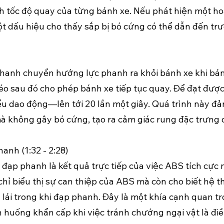
sánh tốc độ quay của từng bánh xe. Nếu phát hiện một 
t dấu hiệu cho thấy sắp bị bó cứng có thể dẫn đến tr
phanh chuyển hướng lực phanh ra khỏi bánh xe khi bánh
 kéo sau đó cho phép bánh xe tiếp tục quay. Để đạt đượ
kiểu dao động—lên tới 20 lần một giây. Quá trình này 
mà không gây bó cứng, tạo ra cảm giác rung đặc trưng
anh (1:32 - 2:28)
 đạp phanh là kết quả trực tiếp của việc ABS tích cự
chỉ biểu thị sự can thiệp của ABS mà còn cho biết hệ
n lái trong khi đạp phanh. Đây là một khía cạnh quan trọ
ình huống khẩn cấp khi việc tránh chướng ngại vật là điề