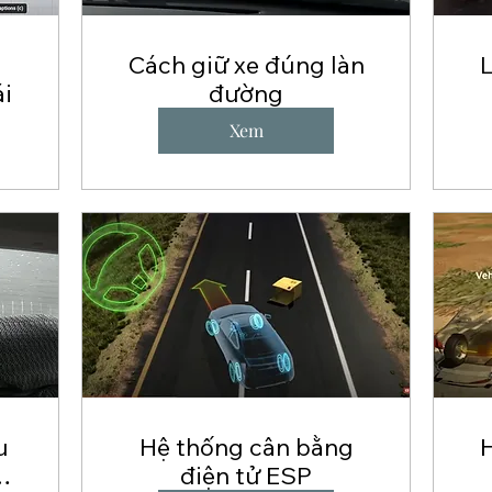
Cách giữ xe đúng làn
L
ái
đường
Xem
u
Hệ thống cân bằng
điện tử ESP