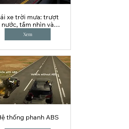
ái xe trời mưa: trượt
nước, tầm nhìn và
khoảng cách
Xem
Hệ thống phanh ABS