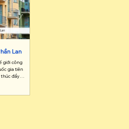
Phần Lan
ế giới công
ốc gia tiên
 thúc đẩy
t sau sẽ cập
này.