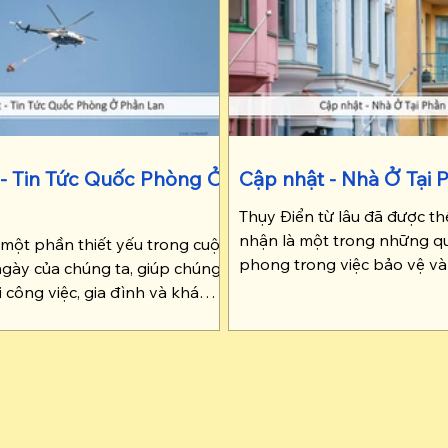
- Tin Tức Quốc Phòng Ở
Cập nhật - Nhà Ở Tại 
Thụy Điển từ lâu đã được th
nhận là một trong những qu
là một phần thiết yếu trong cuộc
phong trong việc bảo vệ và
gày của chúng ta, giúp chúng
quyền lợi của trẻ em. Bài viế
ới công việc, gia đình và khám
nhật cho bạn các quyền lợi 
 này. Tuy nhiên, luật giao
 quy định về bằng lái, đăng
êu chuẩn an toàn xe cộ tại Phần
quan Traficom quản lý) thường
ững thay đổi và cập nhật mới,
n chúng ta lúng túng.