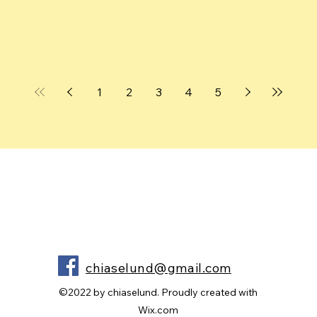
1
2
3
4
5
chiaselund@gmail.com
©2022 by chiaselund. Proudly created with
Wix.com