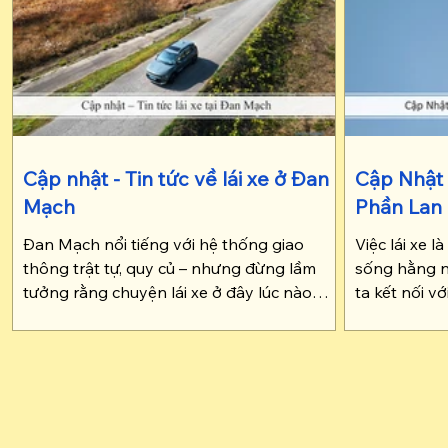
Cập nhật - Tin tức về lái xe ở Đan
Cập Nhật 
Mạch
Phần Lan
Đan Mạch nổi tiếng với hệ thống giao
Việc lái xe 
thông trật tự, quy củ – nhưng đừng lầm
sống hằng n
tưởng rằng chuyện lái xe ở đây lúc nào
ta kết nối v
cũng “êm đềm như gió Bắc Âu”. Năm 2025
phá đất nước
đánh dấu hàng loạt thay đổi đáng chú ý
thông và các
trong chính sách và quy định dành cho
kiểm, hay ti
người cầm lái, từ việc các công ty tư nhân
Lan (do cơ 
bị xem xét “chia tay” quyền xử phạt vi
xuyên có nh
phạm giao thông, cho đến danh sách
đôi khi khiế